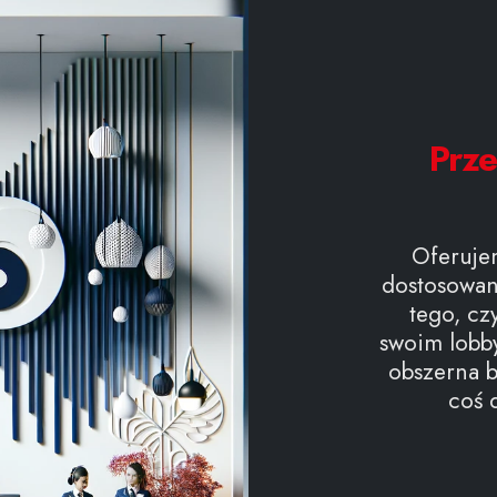
Prz
Oferuje
dostosowan
tego, cz
swoim lobby
obszerna 
coś d