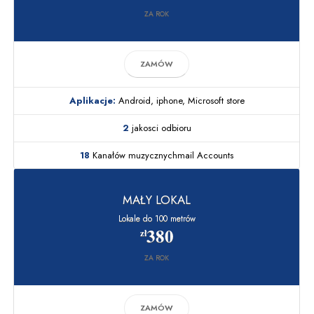
ZA ROK
ZAMÓW
Aplikacje:
Android, iphone, Microsoft store
2
jakosci odbioru
18
Kanałów muzycznychmail Accounts
MAŁY LOKAL
Lokale do 100 metrów
380
zł
ZA ROK
ZAMÓW