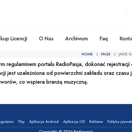
kup Licencji
O Nas
Archiwum
Faq
Konta
HOME
FAQS
JAKIE 
m regulaminem portalu RadioPasja, dokonać rejestracji
cji jest uzależniona od powierzchni zakładu oraz czasu je
worów, co wspiera branżę muzyczną.
egulamin
Play
Aplikacja Android
Aplikacja iOS
Reklama
Polityka prywat
Copyrights © 2024 Radiopasja